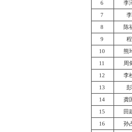
6
李
7
李
8
陈
9
程
10
熊
11
周
12
李
13
彭
14
龚
15
田
16
孙