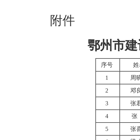
附件
鄂州市
建
序号
姓
1
周
2
邓
3
张
4
张
5
张